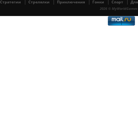
Cтратегии
Cтрелялки
Приключения
Гонки
Спорт
Для
2026 © MyWorldGames 