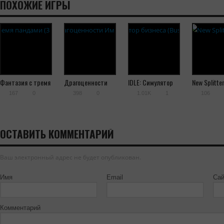
ПОХОЖИЕ ИГРЫ
Фантазия с тремя
Драгоценности
IDLE: Симулятор
New Splitter
пандами (3 Pandas
Империи
бизнеса (Business
167
0
398
0
1.01K
1
106
in Fantasy)
Simulator)
ОСТАВИТЬ КОММЕНТАРИЙ
Ваш электронный адрес не будет опубликован.
Имя
Email
Сай
Комментарий