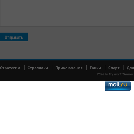
Cтратегии
Cтрелялки
Приключения
Гонки
Спорт
Для
2026 © MyWorldGames 