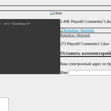
1.49K
Played
0
Comments
2
Lik
Battalion: Skirmish
373
Played
0
Comments
1
Likes
Оставить комментарий
Ваш электронный адрес не бу
Имя