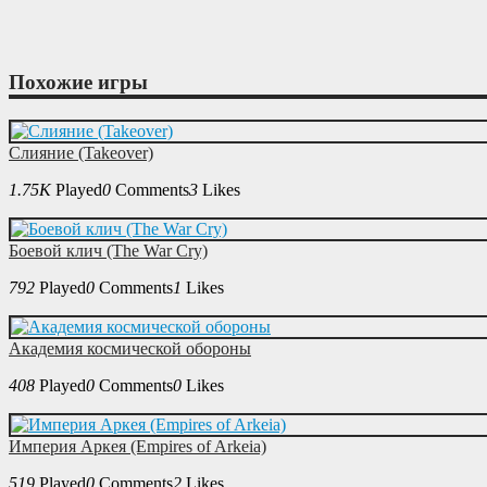
Похожие игры
Слияние (Takeover)
1.75K
Played
0
Comments
3
Likes
Боевой клич (The War Cry)
792
Played
0
Comments
1
Likes
Академия космической обороны
408
Played
0
Comments
0
Likes
Империя Аркея (Empires of Arkeia)
519
Played
0
Comments
2
Likes