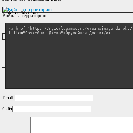
Link To This Game
Война за территорию
Email
Сайт