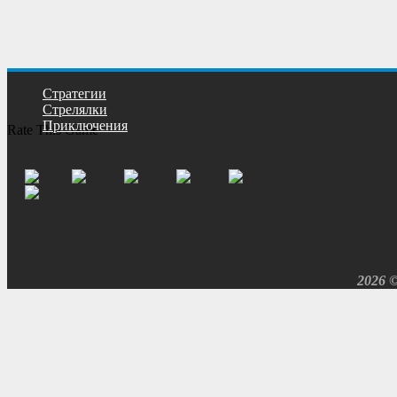
Cтратегии
Cтрелялки
Приключения
Rate This Game
(No Ratings Yet)
Загрузка...
2026 