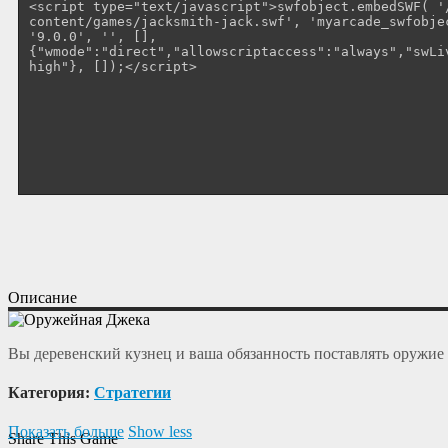
Описание
Вы деревенский кузнец и ваша обязанность поставлять оружие 
Категория:
Cтратегии
Показать больше
Show less
Share This Game