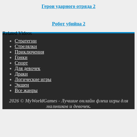
Герои ударного отряда 2
Робот убийца 2
Related Videos
Cтратегии
Cтрелялки
Приключения
Гонки
Спорт
Для девочек
Драки
Логические игры
Экшен
Все жанры
2026 © MyWorldGames - Лучшие онлайн флеш игры для
мальчиков и девочек.