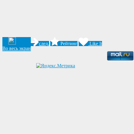
след.
Рейтинг
Like It
Во весь экран