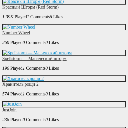
Красный Шторм (Red Storm)
1.39K
Played
1
Comments
6
Likes
Number Wheel
260
Played
0
Comments
0
Likes
Spellstorm — Магический шторм
196
Played
1
Comments
0
Likes
Хранитель рощи 2
574
Played
1
Comments
0
Likes
JustJoin
236
Played
0
Comments
0
Likes