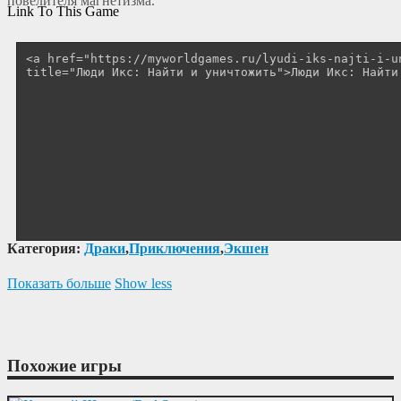
повелителя магнетизма.
Link To This Game
Категория:
Драки
,
Приключения
,
Экшен
Показать больше
Show less
Похожие игры