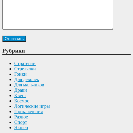
Tags For This Game
Рубрики
Cтратегии
Cтрелялки
Гонки
Для девочек
Для мальчиков
Драки
Квест
Космос
Логические игры
Приключения
Разное
Спорт
Экшен