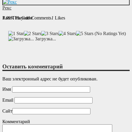
Рекс
Rate This Game
1.09K
Played
0
Comments
1
Likes
(No Ratings Yet)
Загрузка...
Оставить комментарий
Ваш электронный адрес не будет опубликован.
Имя
Email
Сайт
Комментарий