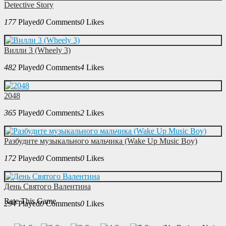
Detective Story
177
Played
0
Comments
0
Likes
Вилли 3 (Wheely 3)
482
Played
0
Comments
4
Likes
2048
365
Played
0
Comments
2
Likes
Разбудите музыкального мальчика (Wake Up Music Boy)
172
Played
0
Comments
0
Likes
День Святого Валентина
Rate This Game
294
Played
0
Comments
0
Likes