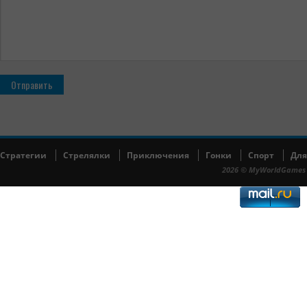
Cтратегии
Cтрелялки
Приключения
Гонки
Спорт
Для
2026 © MyWorldGames 