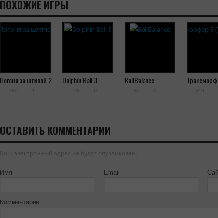
ПОХОЖИЕ ИГРЫ
Погоня за шляпой 2
Dolphin Ball 3
BallBalance
Трансморф
(Transmorph
452
1
445
0
85
0
319
ОСТАВИТЬ КОММЕНТАРИЙ
Ваш электронный адрес не будет опубликован.
Имя
Email
Сай
Комментарий