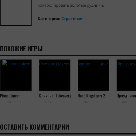
контролировать золотые рудники.
Категория:
Cтратегии
ПОХОЖИЕ ИГРЫ
Planet Juicer
Слияние (Takeover)
Nano Kingdoms 2 —
Праздничн
Joker’s Revenge
350
1
1.75K
3
262
0
401
ОСТАВИТЬ КОММЕНТАРИЙ