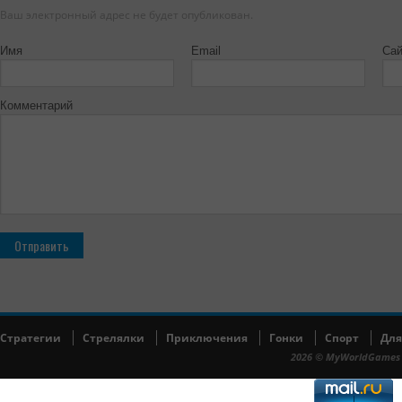
Ваш электронный адрес не будет опубликован.
Имя
Email
Сай
Комментарий
Cтратегии
Cтрелялки
Приключения
Гонки
Спорт
Для
2026 © MyWorldGames 