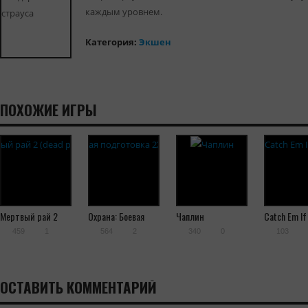
каждым уровнем.
Категория:
Экшен
ПОХОЖИЕ ИГРЫ
Мертвый рай 2
Охрана: Боевая
Чаплин
Catch Em If
(dead paradise 2)
подготовка 2Х
459
1
564
2
340
0
103
(INTRUDER:
COMBAT TRAINING
2X)
ОСТАВИТЬ КОММЕНТАРИЙ