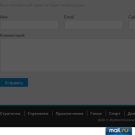
Ваш электронный адрес не будет опубликован.
Имя
Email
Сай
Комментарий
Cтратегии
Cтрелялки
Приключения
Гонки
Спорт
Для
2026 © MyWorldGames 