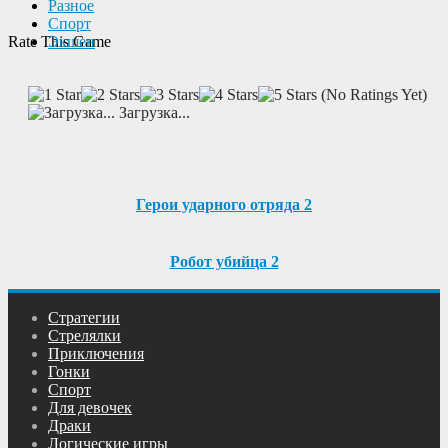
Разное
Спорт
Экшен
Rate This Game
(No Ratings Yet)
Загрузка...
Герои ударного отряда 2
Робот убийца 2
Cтратегии
Cтрелялки
Приключения
Гонки
Спорт
Для девочек
Драки
Логические игры