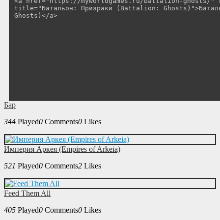
Бар
344
Played
0
Comments
0
Likes
Империя Аркея (Empires of Arkeia)
521
Played
0
Comments
2
Likes
Feed Them All
405
Played
0
Comments
0
Likes