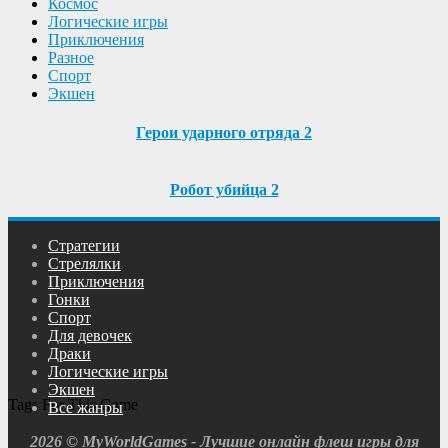
Космос
Логические игры
Приключения
Разное
Спорт
Экшен
Герои ударного отряда 2
Робот убийца 2
Cтратегии
Cтрелялки
Приключения
Гонки
Спорт
Для девочек
Драки
Логические игры
Экшен
Tags For This Game
Все жанры
2026 © MyWorldGames - Лучшие онлайн флеш игры для