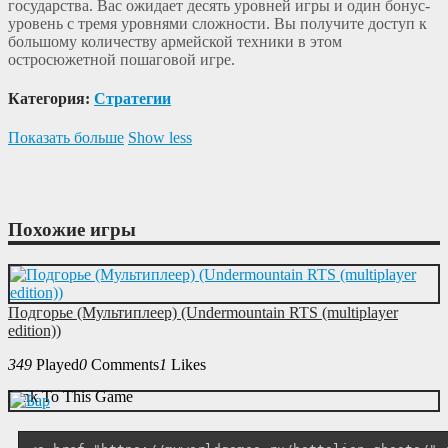
государства. Вас ожидает десять уровней игры и один бонус-
уровень с тремя уровнями сложности. Вы получите доступ к
большому количеству армейской техники в этом
остросюжетной пошаговой игре.
Категория:
Cтратегии
Показать больше
Show less
Похожие игры
Подгорье (Мультиплеер) (Undermountain RTS (multiplayer
edition))
349
Played
0
Comments
1
Likes
Link To This Game