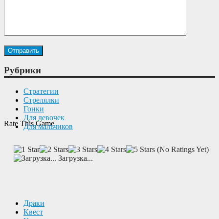
Рубрики
Cтратегии
Cтрелялки
Гонки
Для девочек
Rate This Game
Для мальчиков
(No Ratings Yet)
Загрузка...
Драки
Квест