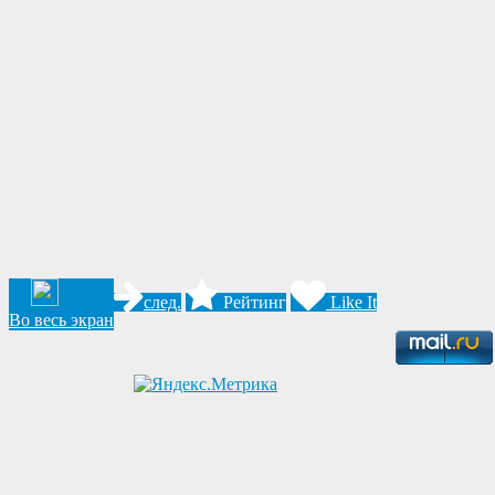
след.
Рейтинг
Like It
Во весь экран