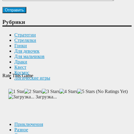
Рубрики
Cтратегии
Cтрелялки
Гонки
Для девочек
Для мальчиков
Драки
Квест
Космос
Rate This Game
Логические игры
(No Ratings Yet)
Загрузка...
Приключения
Разное