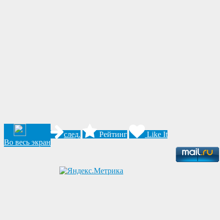
след.
Рейтинг
Like It
Во весь экран