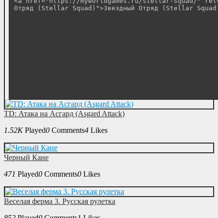
TD: Атака на Асгард (Asgard Attack)
1.52K
Played
0
Comments
4
Likes
Черный Кане
471
Played
0
Comments
0
Likes
Веселая ферма 3. Русская рулетка
852
Played
0
Comments
1
Likes