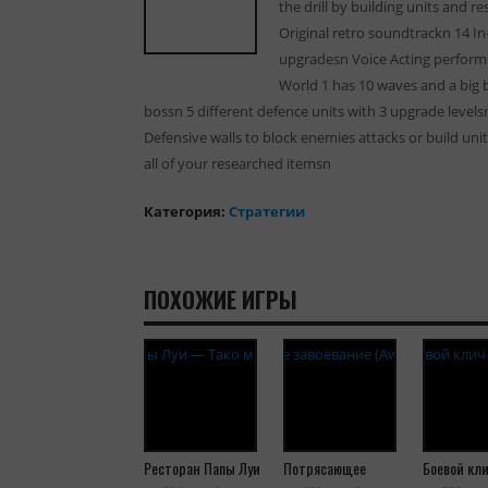
the drill by building units and
Original retro soundtrackn 14 I
upgradesn Voice Acting perform
World 1 has 10 waves and a big 
bossn 5 different defence units with 3 upgrade levelsn
Defensive walls to block enemies attacks or build un
all of your researched itemsn
Категория:
Cтратегии
ПОХОЖИЕ ИГРЫ
Ресторан Папы Луи
Потрясающее
Боевой кли