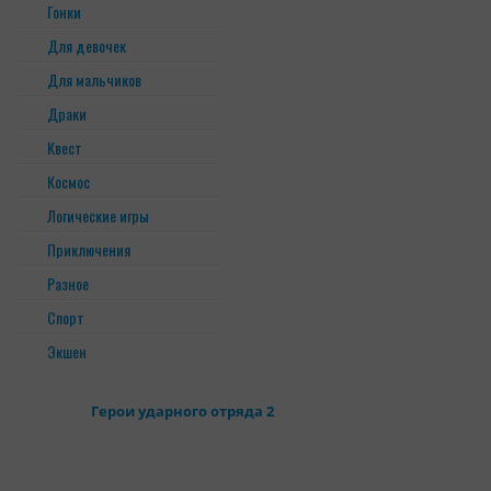
Гонки
Для девочек
Для мальчиков
Драки
Квест
Космос
Логические игры
Приключения
Разное
Спорт
Экшен
Герои ударного отряда 2