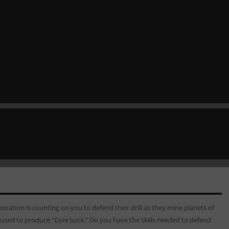
poration is counting on you to defend their drill as they mine planets of
e used to produce “Core Juice.” Do you have the skills needed to defend