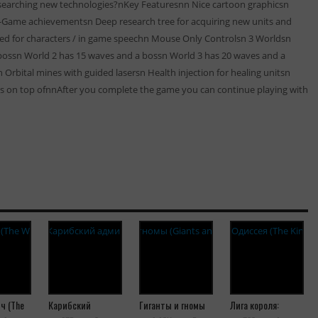
 researching new technologies?nKey Featuresnn Nice cartoon graphicsn
n-Game achievementsn Deep research tree for acquiring new units and
ed for characters / in game speechn Mouse Only Controlsn 3 Worldsn
bossn World 2 has 15 waves and a bossn World 3 has 20 waves and a
 Orbital mines with guided lasersn Health injection for healing unitsn
its on top ofnnAfter you complete the game you can continue playing with
ч (The
Карибский
Гиганты и гномы
Лига короля: