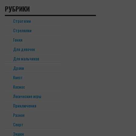
РУБРИКИ
Cтратегии
Cтрелялки
Гонки
Для девочек
Для мальчиков
Драки
Квест
Космос
Логические игры
Приключения
Разное
Спорт
Экшен