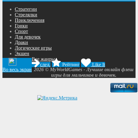
Cтратегии
Cтрелялки
Приключения
Гонки
Спорт
Для девочек
Драки
Логические игры
Экшен
Все жанры
след.
Рейтинг
Like It
2026 © MyWorldGames - Лучшие онлайн флеш
Во весь экран
игры для мальчиков и девочек.