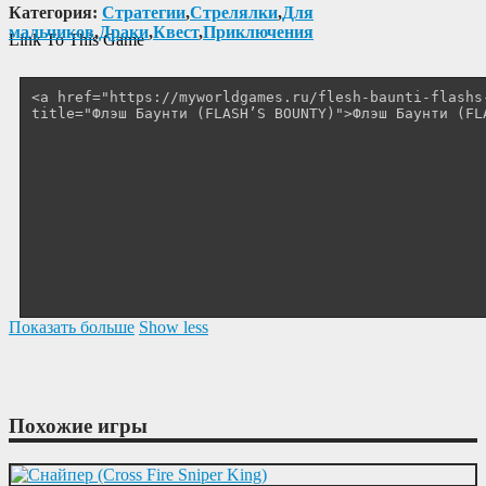
Категория:
Cтратегии
,
Cтрелялки
,
Для
мальчиков
,
Драки
,
Квест
,
Приключения
Link To This Game
Показать больше
Show less
Похожие игры