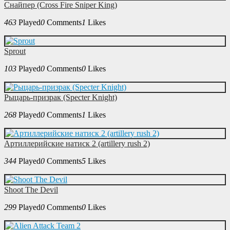
Снайпер (Cross Fire Sniper King)
463
Played
0
Comments
1
Likes
Sprout
103
Played
0
Comments
0
Likes
Рыцарь-призрак (Specter Knight)
268
Played
0
Comments
1
Likes
Артиллерийские натиск 2 (artillery rush 2)
344
Played
0
Comments
5
Likes
Shoot The Devil
299
Played
0
Comments
0
Likes