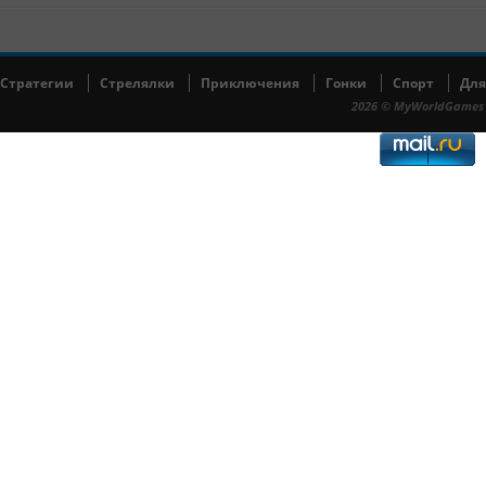
Cтратегии
Cтрелялки
Приключения
Гонки
Спорт
Для
2026 © MyWorldGames 