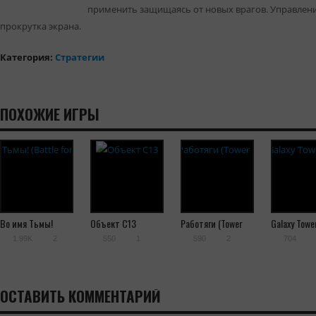
применить защищаясь от новых врагов. Управление
прокрутка экрана.
Категория:
Cтратегии
ПОХОЖИЕ ИГРЫ
Во имя Тьмы!
Объект С13
Работяги (Tower
Galaxy Towe
(Battle for
Up!)
Defense
1.99K
2
550
1
590
2
704
Darkness)
ОСТАВИТЬ КОММЕНТАРИЙ