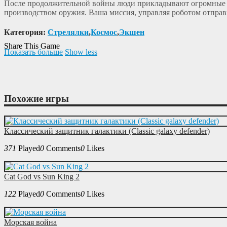
После продолжительной войны люди прикладывают огромные у
производством оружия. Ваша миссия, управляя роботом отправ
Категория:
Cтрелялки
,
Космос
,
Экшен
Share This Game
Показать больше
Show less
Похожие игры
Классический защитник галактики (Classic galaxy defender)
371
Played
0
Comments
0
Likes
Cat God vs Sun King 2
122
Played
0
Comments
0
Likes
Морская война