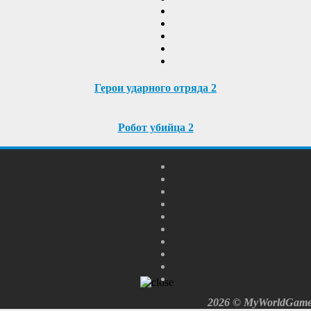
Герои ударного отряда 2
Робот убийца 2
2026 © MyWorldGames