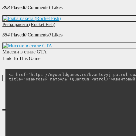
398
Played
0
Comments
1
Likes
Рыба-ракета (Rocket Fish)
554
Played
0
Comments
0
Likes
Миссии в стиле GTA
Link To This Game