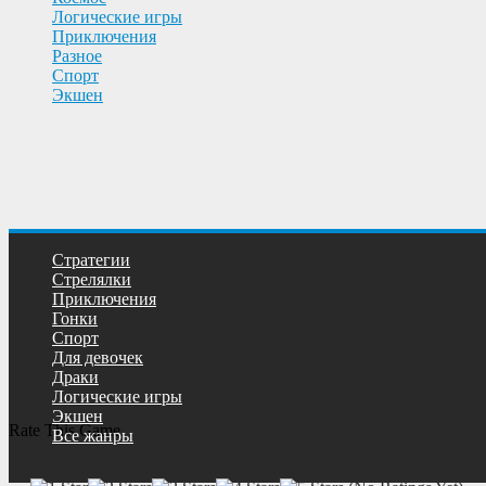
Логические игры
Приключения
Разное
Спорт
Экшен
Cтратегии
Cтрелялки
Приключения
Гонки
Спорт
Для девочек
Драки
Логические игры
Экшен
Rate This Game
Все жанры