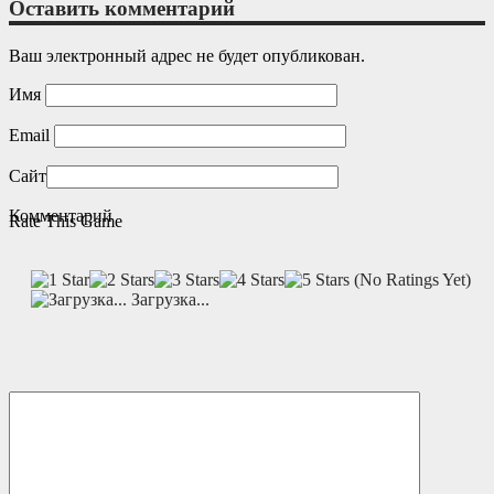
Оставить комментарий
Ваш электронный адрес не будет опубликован.
Имя
Email
Сайт
Комментарий
Rate This Game
(No Ratings Yet)
Загрузка...