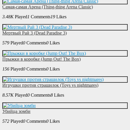
Самая-самая Арена (Thing-thing Arena Classic)
3.48K
Played
1
Comments
19
Likes
Мертвый Рай 3 (Dead Paradise 3)
579
Played
0
Comments
0
Likes
Прыжки в коробке (Jump Out! The Box)
156
Played
0
Comments
0
Likes
Игрушки против страшилок (Toys vs nightmares)
8.57K
Played
0
Comments
8
Likes
Убийца зомби
572
Played
0
Comments
0
Likes