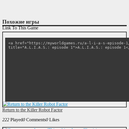
Похожие игры
Link To This Game
Return to the Killer Robot Factor
222
Played
0
Comments
0
Likes