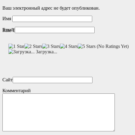
Ваш электронный адрес не будет опубликован.
Имя
Email
Rate This Game
(No Ratings Yet)
Загрузка...
Сайт
Комментарий