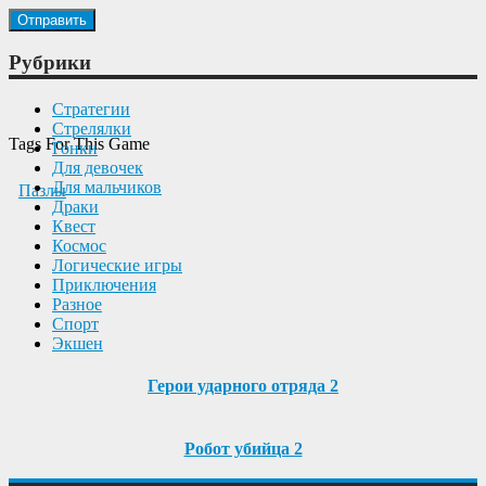
Рубрики
Cтратегии
Cтрелялки
Tags For This Game
Гонки
Для девочек
Для мальчиков
Пазлы
Драки
Квест
Космос
Логические игры
Приключения
Разное
Спорт
Экшен
Герои ударного отряда 2
Робот убийца 2