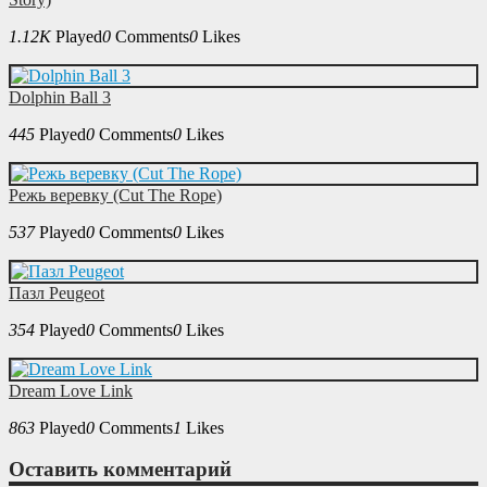
1.12K
Played
0
Comments
0
Likes
Dolphin Ball 3
445
Played
0
Comments
0
Likes
Режь веревку (Cut The Rope)
537
Played
0
Comments
0
Likes
Пазл Peugeot
354
Played
0
Comments
0
Likes
Dream Love Link
863
Played
0
Comments
1
Likes
Оставить комментарий