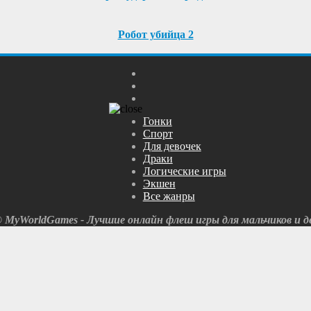
Робот убийца 2
Гонки
Спорт
Для девочек
Драки
Логические игры
Экшен
Все жанры
© MyWorldGames - Лучшие онлайн флеш игры для мальчиков и де