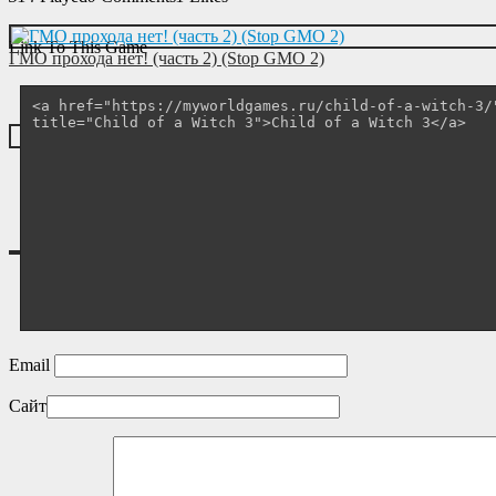
Link To This Game
ГМО прохода нет! (часть 2) (Stop GMO 2)
Email
Сайт