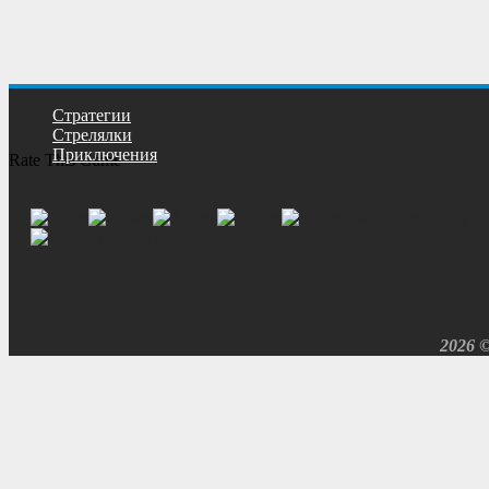
Cтратегии
Cтрелялки
Приключения
Rate This Game
(No Ratings Yet)
Загрузка...
2026 