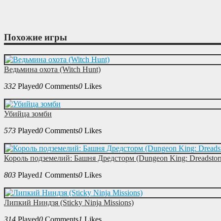
Похожие игры
Ведьмина охота (Witch Hunt)
332
Played
0
Comments
0
Likes
Убийца зомби
573
Played
0
Comments
0
Likes
Король подземелий: Башня Дредсторм (Dungeon King: Dreadsto
803
Played
1
Comments
0
Likes
Липкий Ниндзя (Sticky Ninja Missions)
314
Played
0
Comments
1
Likes