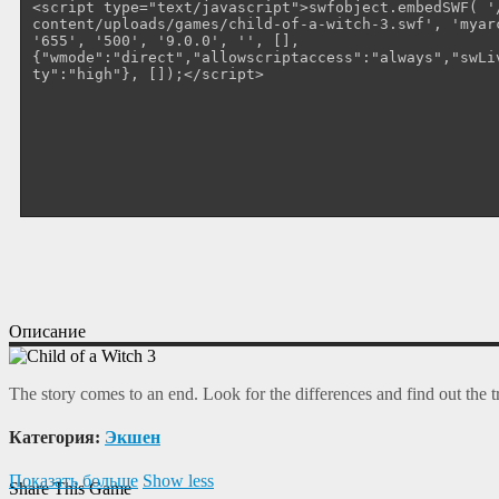
Описание
The story comes to an end. Look for the differences and find out the t
Категория:
Экшен
Показать больше
Show less
Share This Game