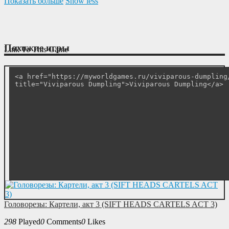
Показать больше
Show less
Похожие игры
Link To This Game
Головорезы: Картели, акт 3 (SIFT HEADS CARTELS ACT 3)
298
Played
0
Comments
0
Likes