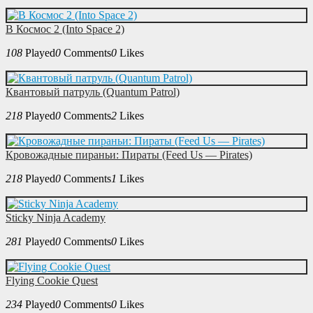
В Космос 2 (Into Space 2)
108
Played
0
Comments
0
Likes
Квантовый патруль (Quantum Patrol)
218
Played
0
Comments
2
Likes
Кровожадные пираньи: Пираты (Feed Us — Pirates)
218
Played
0
Comments
1
Likes
Sticky Ninja Academy
281
Played
0
Comments
0
Likes
Flying Cookie Quest
234
Played
0
Comments
0
Likes