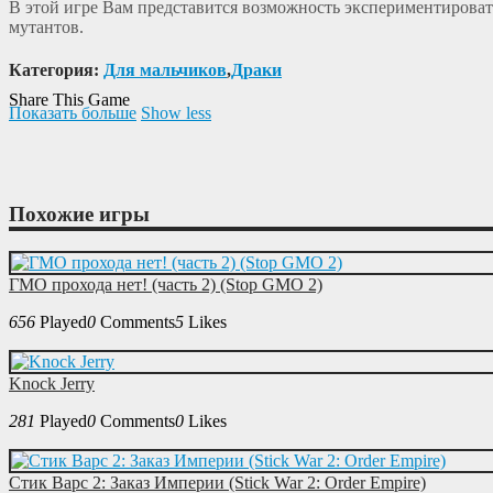
В этой игре Вам представится возможность экспериментироват
мутантов.
Категория:
Для мальчиков
,
Драки
Share This Game
Показать больше
Show less
Похожие игры
ГМО прохода нет! (часть 2) (Stop GMO 2)
656
Played
0
Comments
5
Likes
Knock Jerry
281
Played
0
Comments
0
Likes
Стик Варс 2: Заказ Империи (Stick War 2: Order Empire)