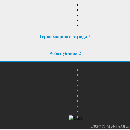
Герои ударного отряда 2
Робот убийца 2
2026 © MyWorldGam