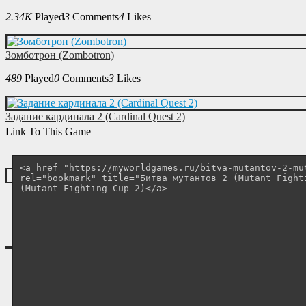
2.34K
Played
3
Comments
4
Likes
Зомботрон (Zombotron)
489
Played
0
Comments
3
Likes
Задание кардинала 2 (Cardinal Quest 2)
Link To This Game