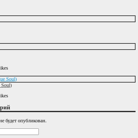
ikes
 Soul)
ikes
арий
не будет опубликован.