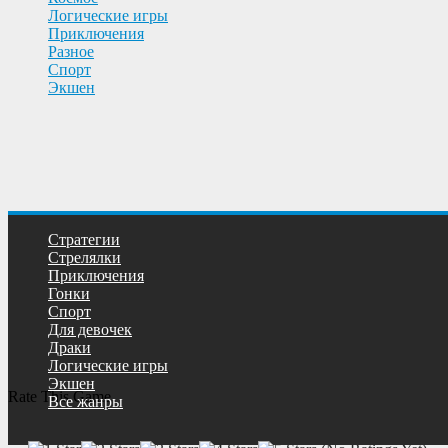
Логические игры
Приключения
Разное
Спорт
Экшен
Cтратегии
Cтрелялки
Приключения
Гонки
Спорт
Для девочек
Драки
Логические игры
Экшен
Rate This Game
Все жанры