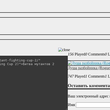
156
Played
0
Comments
0
L
Душа разбойника (Rogue
747
Played
1
Comments
1
L
Оставить коммент
Ваш электронный адрес 
Имя