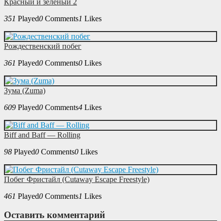
Красный и зеленый 2
351
Played
0
Comments
1
Likes
Рождественский побег
361
Played
0
Comments
0
Likes
Зума (Zuma)
609
Played
0
Comments
4
Likes
Biff and Baff — Rolling
98
Played
0
Comments
0
Likes
Побег Фристайл (Cutaway Escape Freestyle)
461
Played
0
Comments
1
Likes
Оставить комментарий