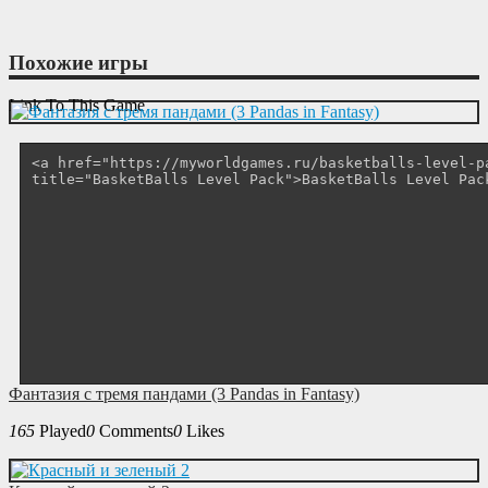
Похожие игры
Link To This Game
Фантазия с тремя пандами (3 Pandas in Fantasy)
165
Played
0
Comments
0
Likes