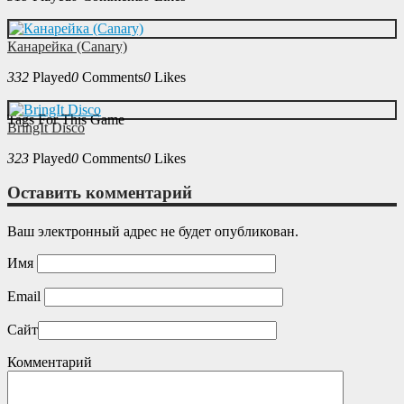
Канарейка (Canary)
332
Played
0
Comments
0
Likes
Tags For This Game
BringIt Disco
323
Played
0
Comments
0
Likes
Оставить комментарий
Ваш электронный адрес не будет опубликован.
Имя
Email
Сайт
Комментарий