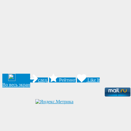
след.
Рейтинг
Like It
Во весь экран