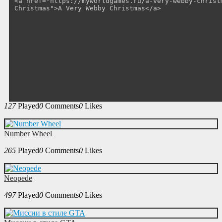
127
Played
0
Comments
0
Likes
Number Wheel
265
Played
0
Comments
0
Likes
Neopede
497
Played
0
Comments
0
Likes