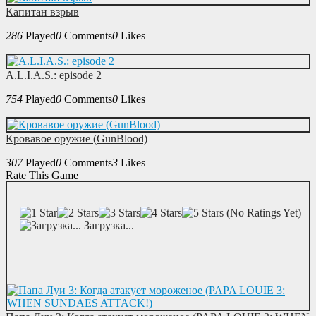
Капитан взрыв
286
Played
0
Comments
0
Likes
A.L.I.A.S.: episode 2
754
Played
0
Comments
0
Likes
Кровавое оружие (GunBlood)
307
Played
0
Comments
3
Likes
Rate This Game
(No Ratings Yet)
Загрузка...