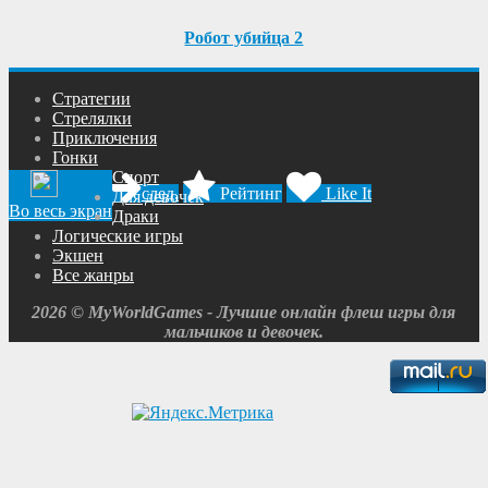
Робот убийца 2
Cтратегии
Cтрелялки
Приключения
Гонки
Спорт
след.
Рейтинг
Like It
Для девочек
Во весь экран
Драки
Логические игры
Экшен
Все жанры
2026 © MyWorldGames - Лучшие онлайн флеш игры для
мальчиков и девочек.