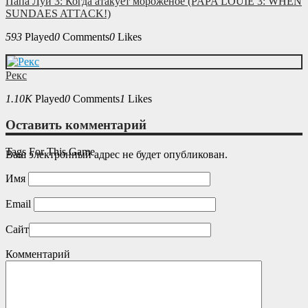
Папа Луи 3: Когда атакует мороженое (PAPA LOUIE 3: WHEN
SUNDAES ATTACK!)
593
Played
0
Comments
0
Likes
Рекс
1.10K
Played
0
Comments
1
Likes
Оставить комментарий
Tags For This Game
Ваш электронный адрес не будет опубликован.
Имя
Email
Сайт
Комментарий