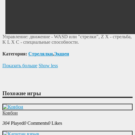
Управление: движение - WASD или "стрелки", Z X - стрельба,
K L X C - специальные способности.
Категория:
Cтрелялки
,
Экшен
Показать больше
Show less
Похожие игры
Ковбои
304
Played
0
Comments
0
Likes