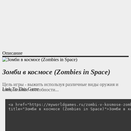
Описание
Зомби в космосе (Zombies in Space)
Цель игры - выжить используя различные виды оружия и
Link To This Game
специальные способности...