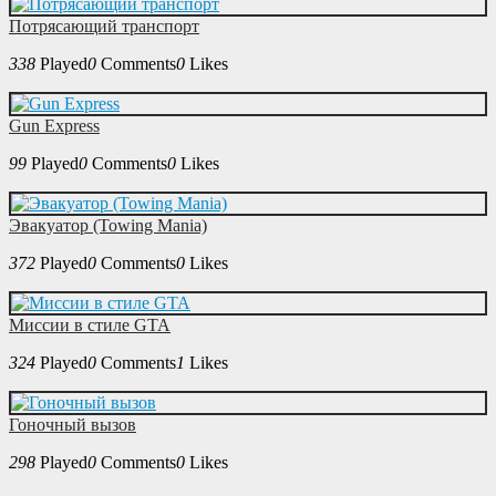
Потрясающий транспорт
338
Played
0
Comments
0
Likes
Gun Express
99
Played
0
Comments
0
Likes
Эвакуатор (Towing Mania)
372
Played
0
Comments
0
Likes
Миссии в стиле GTA
324
Played
0
Comments
1
Likes
Гоночный вызов
298
Played
0
Comments
0
Likes