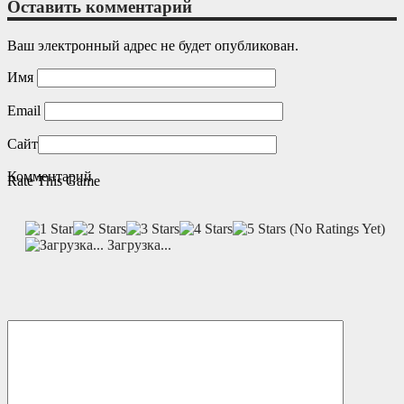
Оставить комментарий
Ваш электронный адрес не будет опубликован.
Имя
Email
Сайт
Комментарий
Rate This Game
(No Ratings Yet)
Загрузка...