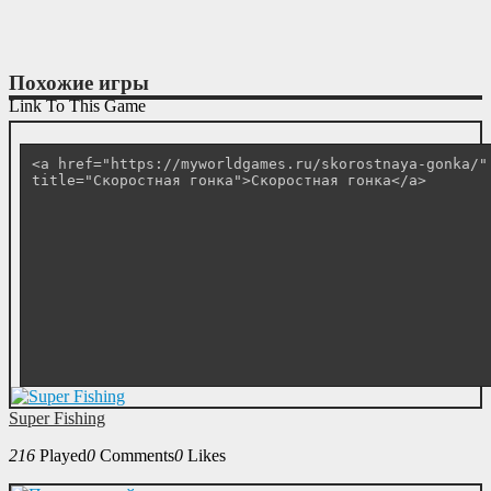
Похожие игры
Link To This Game
Super Fishing
216
Played
0
Comments
0
Likes