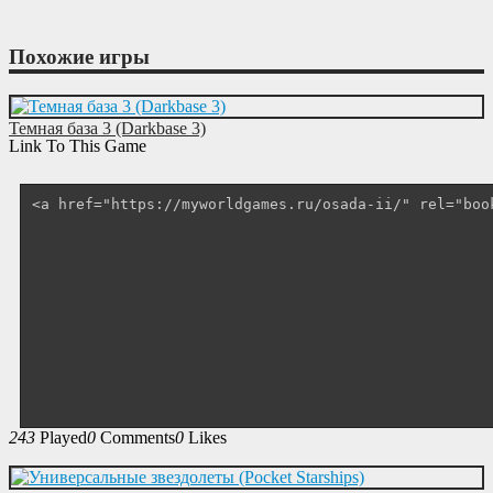
Похожие игры
Темная база 3 (Darkbase 3)
Link To This Game
243
Played
0
Comments
0
Likes