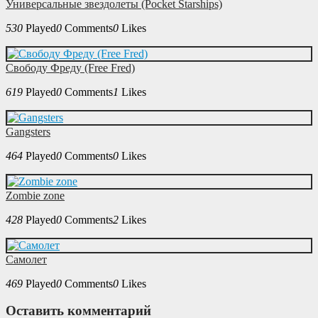
Универсальные звездолеты (Pocket Starships)
530
Played
0
Comments
0
Likes
Свободу Фреду (Free Fred)
619
Played
0
Comments
1
Likes
Gangsters
464
Played
0
Comments
0
Likes
Zombie zone
428
Played
0
Comments
2
Likes
Самолет
469
Played
0
Comments
0
Likes
Оставить комментарий