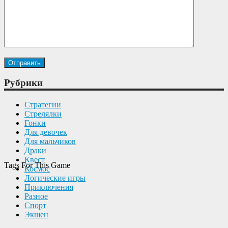
Рубрики
Cтратегии
Cтрелялки
Гонки
Для девочек
Для мальчиков
Драки
Квест
Tags For This Game
Космос
Логические игры
Приключения
Разное
Спорт
Экшен