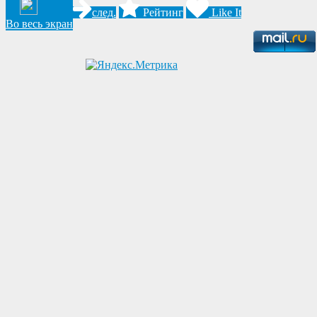
след.
Рейтинг
Like It
Во весь экран