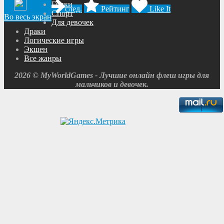
Гонки
след.
Рейтинг
Like It
Спорт
Во весь экран
Для девочек
Драки
Логические игры
Экшен
Все жанры
2026 © MyWorldGames - Лучшие онлайн флеш игры для
мальчиков и девочек.