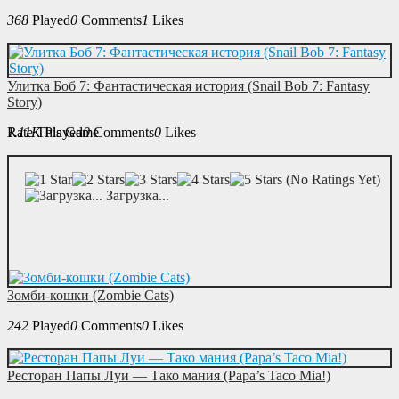
368
Played
0
Comments
1
Likes
Улитка Боб 7: Фантастическая история (Snail Bob 7: Fantasy
Story)
Rate This Game
1.11K
Played
0
Comments
0
Likes
(No Ratings Yet)
Загрузка...
Зомби-кошки (Zombie Cats)
242
Played
0
Comments
0
Likes
Ресторан Папы Луи — Тако мания (Papa’s Taco Mia!)