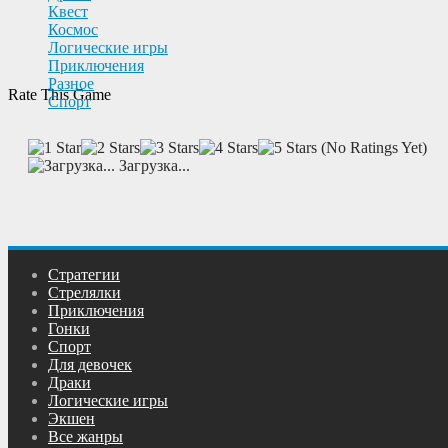
Квест
Космос
Логические игры
Приключения
Разное
Rate This Game
Спорт
(No Ratings Yet)
Загрузка...
Cтратегии
Cтрелялки
Приключения
Гонки
Спорт
Для девочек
Драки
Логические игры
Экшен
Все жанры