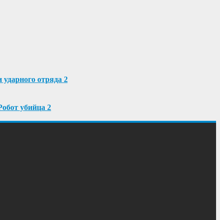
 ударного отряда 2
Робот убийца 2