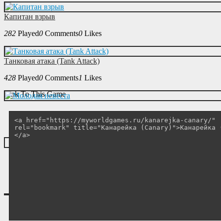
Капитан взрыв
282
Played
0
Comments
0
Likes
Танковая атака (Tank Attack)
428
Played
0
Comments
1
Likes
Link To This Game