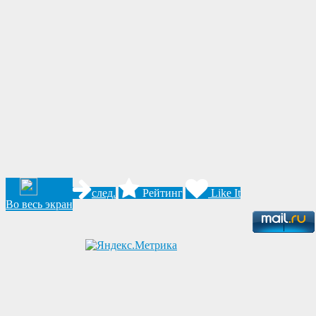
след.
Рейтинг
Like It
Во весь экран