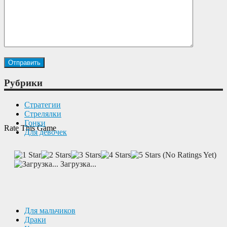
Рубрики
Cтратегии
Cтрелялки
Гонки
Rate This Game
Для девочек
(No Ratings Yet)
Загрузка...
Для мальчиков
Драки