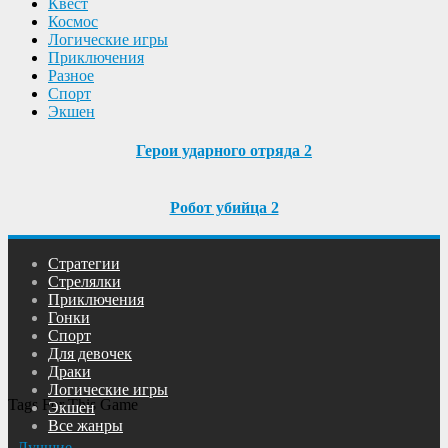
Квест
Космос
Логические игры
Приключения
Разное
Спорт
Экшен
Герои ударного отряда 2
Робот убийца 2
Cтратегии
Cтрелялки
Приключения
Гонки
Спорт
Для девочек
Драки
Логические игры
Tags For This Game
Экшен
Все жанры
Лучшие