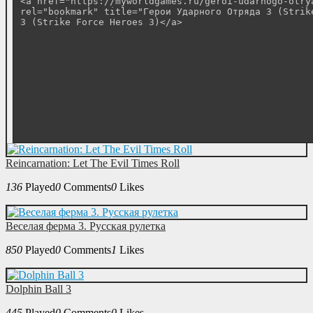
Reincarnation: Let The Evil Times Roll
136
Played
0
Comments
0
Likes
Веселая ферма 3. Русская рулетка
850
Played
0
Comments
1
Likes
Dolphin Ball 3
445
Played
0
Comments
0
Likes