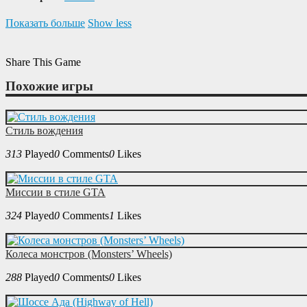
Показать больше
Show less
Share This Game
Похожие игры
Стиль вождения
313
Played
0
Comments
0
Likes
Миссии в стиле GTA
324
Played
0
Comments
1
Likes
Колеса монстров (Monsters’ Wheels)
288
Played
0
Comments
0
Likes