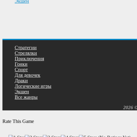
Экшен
Cтратегии
Cтрелялки
Приключения
Гонки
Спорт
Для девочек
Драки
Логические игры
Экшен
Все жанры
2026 
Rate This Game