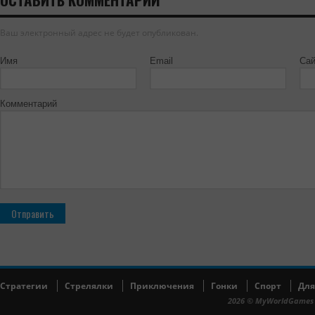
Ваш электронный адрес не будет опубликован.
Имя
Email
Сай
Комментарий
Cтратегии
Cтрелялки
Приключения
Гонки
Спорт
Для
2026 © MyWorldGames 