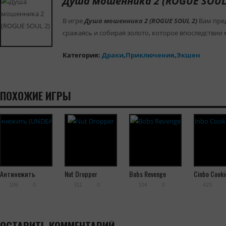
Душа мошенника 2 (ROGUE SOUL
В игре
Душа мошенника 2 (ROGUE SOUL 2)
Вам пред
сражаясь и собирая золото, которое впоследствии
Категория:
Драки
,
Приключения
,
Экшен
ПОХОЖИЕ ИГРЫ
Антинежить
Nut Dropper
Bobs Revenge
Cinbo Cooki
(UNDEADRUN)
Monster
106
0
311
0
104
0
423
ОСТАВИТЬ КОММЕНТАРИЙ