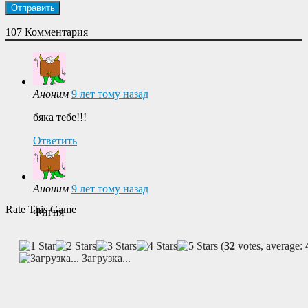
107 Комментария
Аноним
9 лет тому назад
бяка тебе!!!
Ответить
Аноним
9 лет тому назад
Rate This Game
Фигня
(
32
votes, average:
Загрузка...