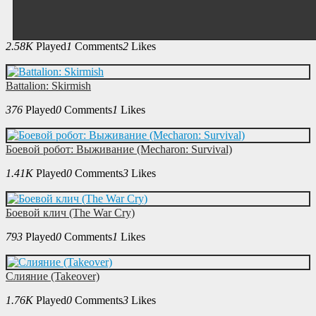
2.58K
Played
1
Comments
2
Likes
Battalion: Skirmish
376
Played
0
Comments
1
Likes
Боевой робот: Выживание (Mecharon: Survival)
1.41K
Played
0
Comments
3
Likes
Боевой клич (The War Cry)
793
Played
0
Comments
1
Likes
Слияние (Takeover)
1.76K
Played
0
Comments
3
Likes