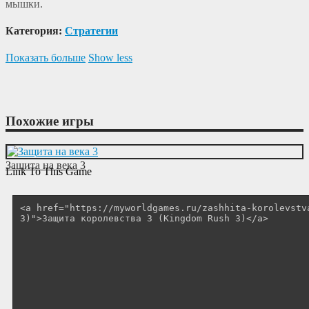
мышки.
Категория:
Cтратегии
Показать больше
Show less
Похожие игры
Защита на века 3
Link To This Game